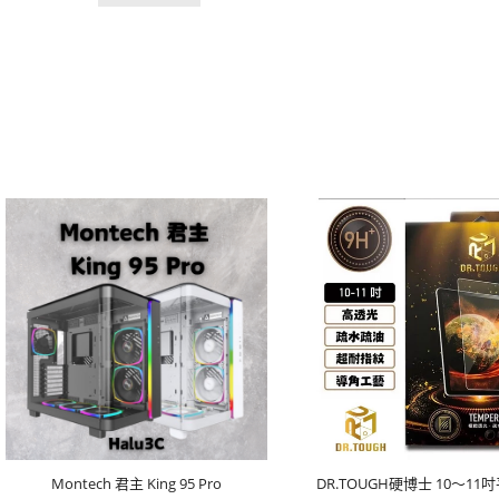
Montech 君主 King 95 Pro
DR.TOUGH硬博士 10～1