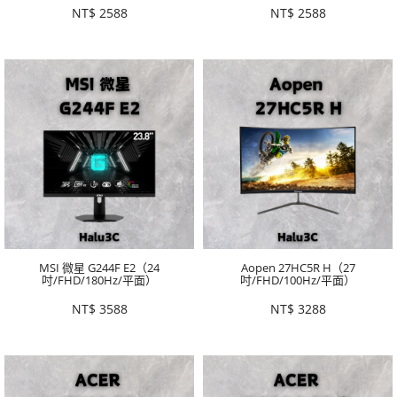
NT$
2588
NT$
2588
MSI 微星 G244F E2（24
Aopen 27HC5R H（27
吋/FHD/180Hz/平面）
吋/FHD/100Hz/平面）
NT$
3588
NT$
3288