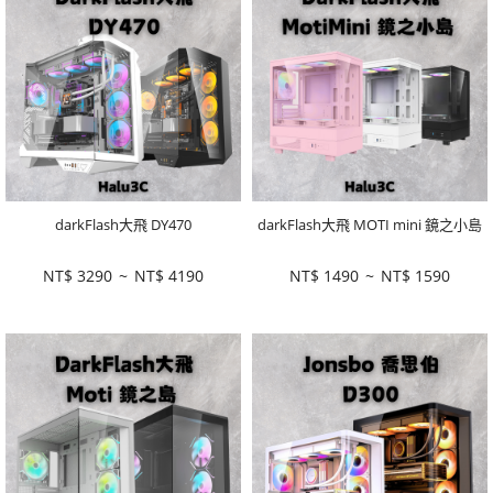
darkFlash大飛 DY470
darkFlash大飛 MOTI mini 鏡之小島
NT$
3290
~
NT$
4190
NT$
1490
~
NT$
1590