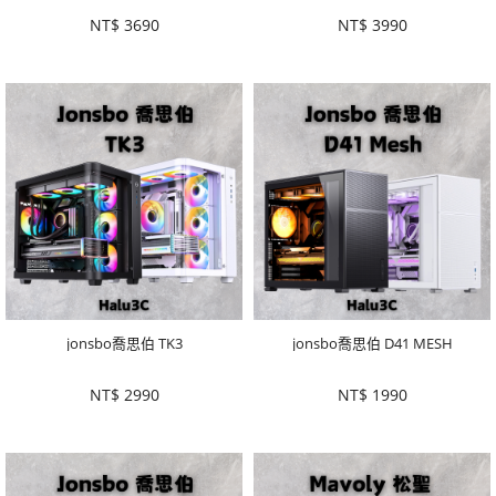
NT$
3690
NT$
3990
jonsbo喬思伯 TK3
jonsbo喬思伯 D41 MESH
NT$
2990
NT$
1990