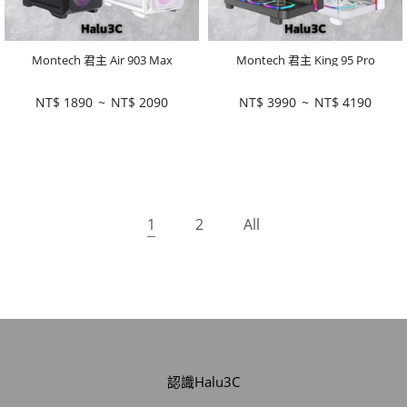
Montech 君主 Air 903 Max
Montech 君主 King 95 Pro
NT$
1890
~
NT$
2090
NT$
3990
~
NT$
4190
1
2
All
認識Halu3C