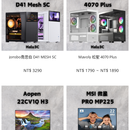
jonsbo喬思伯 D41 MESH SC
Mavoly 松聖 4070 Plus
NT$
3290
NT$
1790
~
NT$
1890