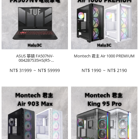
ASUS 華碩 FA507NV-
Montech 君主 Air 1000 PREMIUM
0042B7535HS(R5-
7535HS/16GD5/512GPCIe/RTX406
0-8G/W11/2Y/御鐵
NT$
31999
~
NT$
59999
NT$
1990
~
NT$
2190
灰/IPS/15.6/144Hz)